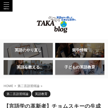
英語のやり直し
留学情報
英語を教える
子どもの英語教育
HOME
>
第二言語習得論
>
第二言語習得論
英語教育
【言語学の革新者】チョムスキーの生成