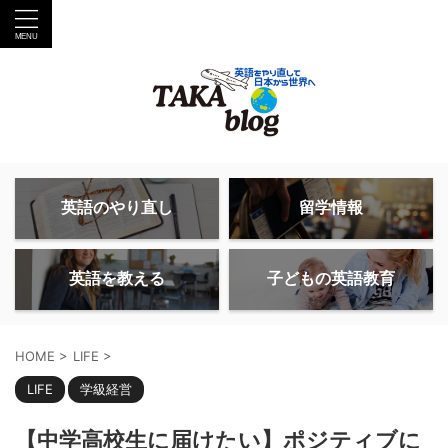
英語のやり直し
留学情報
英語を教える
子どもの英語教育
HOME
>
LIFE
>
LIFE
学級経営
【中学高校生に届けたい】ポジティブに