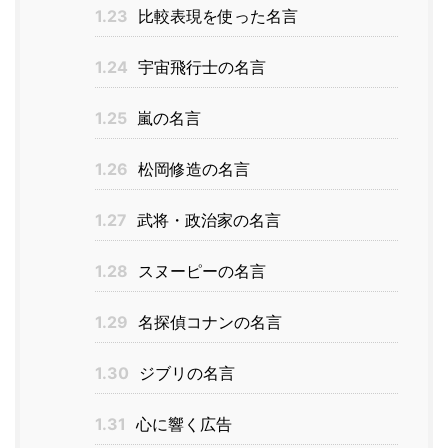
1.23
比較表現を使った名言
1.24
宇宙飛行士の名言
1.25
嵐の名言
1.26
松岡修造の名言
1.27
武将・政治家の名言
1.28
スヌーピーの名言
1.29
名探偵コナンの名言
1.30
ジブリの名言
1.31
心に響く広告