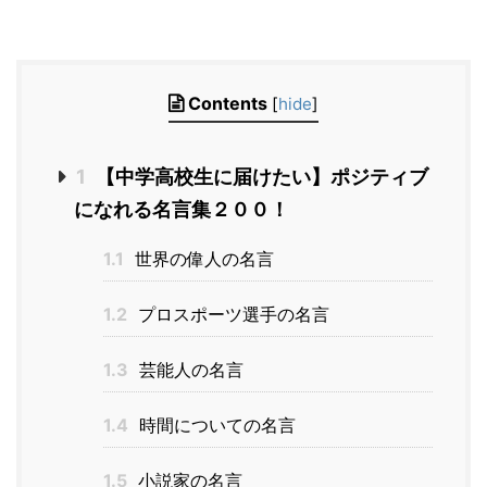
Contents
[
hide
]
1
【中学高校生に届けたい】ポジティブ
になれる名言集２００！
1.1
世界の偉人の名言
1.2
プロスポーツ選手の名言
1.3
芸能人の名言
1.4
時間についての名言
1.5
小説家の名言