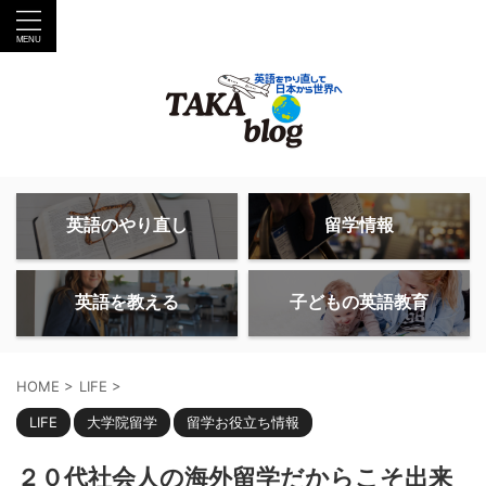
英語のやり直し
留学情報
英語を教える
子どもの英語教育
HOME
>
LIFE
>
LIFE
大学院留学
留学お役立ち情報
２０代社会人の海外留学だからこそ出来