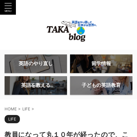
英語のやり直し
留学情報
英語を教える
子どもの英語教育
HOME
>
LIFE
>
LIFE
教員になって丸１０年が経ったので、こ