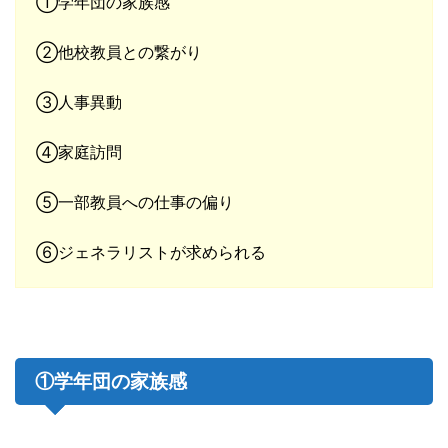
①学年団の家族感
②他校教員との繋がり
③人事異動
④家庭訪問
⑤一部教員への仕事の偏り
⑥ジェネラリストが求められる
①学年団の家族感