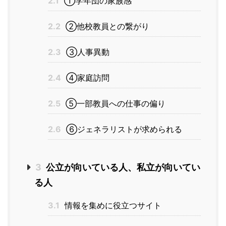
2.1
①学年団の家族感
2.2
②他校教員との繋がり
2.3
③人事異動
2.4
④家庭訪問
2.5
⑤一部教員への仕事の偏り
2.6
⑥ジェネラリストが求められる
3
公立が向いている人、私立が向いてい
る人
3.1
情報を集めに役立つサイト