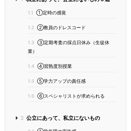
1.1
①定時の感覚
1.2
②教員のドレスコード
1.3
③定期考査の採点日休み（生徒休
業）
1.4
④習熟度別授業
1.5
⑤学力アップの責任感
1.6
⑥スペシャリストが求められる
2
公立にあって、私立にないもの