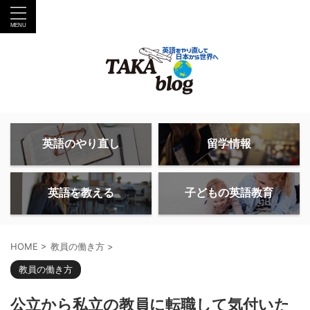
英語のやり直し
留学情報
英語を教える
子どもの英語教育
HOME
>
教員の働き方
>
教員の働き方
公立から私立の教員に転職して気付いた