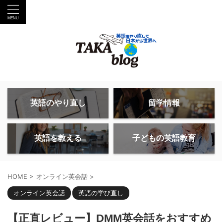
英語のやり直し
留学情報
英語を教える
子どもの英語教育
HOME
>
オンライン英会話
>
オンライン英会話
英語の学び直し
【正直レビュー】DMM英会話をおすすめ