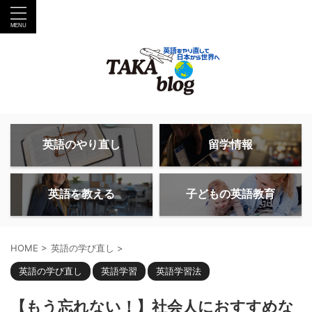
英語のやり直し
留学情報
英語を教える
子どもの英語教育
HOME
>
英語の学び直し
>
英語の学び直し
英語学習
英語学習法
【もう忘れない！】社会人におすすめな