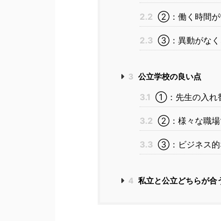
2.2
②：働く時間が
2.3
③：異動がなく
3
公立学校の良い点
3.1
①：先生の入れ
3.2
②：様々な職場
3.3
③：ビジネス的
4
私立と公立どちらが合