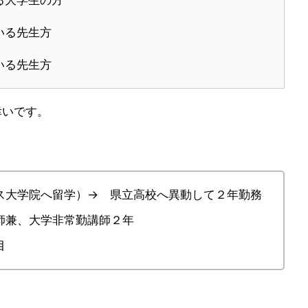
いる先生方
いる先生方
幸いです。
ス大学院へ留学）→ 県立高校へ異動して２年勤務
師兼、大学非常勤講師２年
目