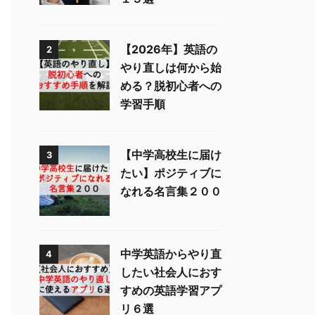
【2026年】英語の
2
やり直しは何から始
める？脱初心者への
学習手順
【中学高校生に届け
3
たい】ポジティブに
なれる名言集２００
中学英語からやり直
4
したい社会人におす
すめの英語学習アプ
リ６選