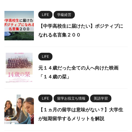
LIFE
学級経営
【中学高校生に届けたい】ポジティブに
なれる名言集２００
LIFE
元１４歳だった全ての人へ向けた映画
「１４歳の栞」
LIFE
留学お役立ち情報
英語学習
【１ヵ月の留学は意味がない？】大学生
が短期留学するメリットを解説