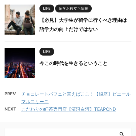
LIFE
留学お役立ち情報
【必見】大学生が留学に行くべき理由は
語学力の向上だけではない
LIFE
今この時代を生きるということ
PREV
チョコレートパフェと言えばここ！【銀座】ピエール
マルコリーニ
NEXT
こだわりの紅茶専門店【清澄白河】TEAPOND