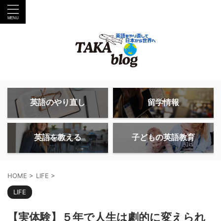
英語のやり直し
留学情報
英語を教える
子どもの英語教育
HOME
>
LIFE
>
LIFE
【実体験】５年で人生は劇的に変えられ