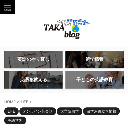
英語のやり直し
留学情報
英語を教える
子どもの英語教育
HOME
>
LIFE
>
LIFE
オンライン英会話
大学院留学
留学お役立ち情報
英語学習