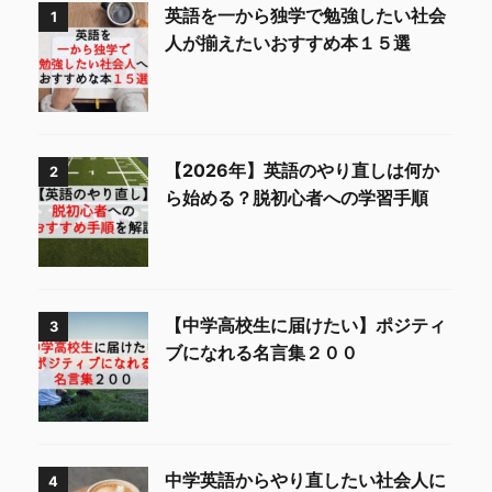
英語を一から独学で勉強したい社会
1
人が揃えたいおすすめ本１５選
【2026年】英語のやり直しは何か
2
ら始める？脱初心者への学習手順
【中学高校生に届けたい】ポジティ
3
ブになれる名言集２００
中学英語からやり直したい社会人に
4