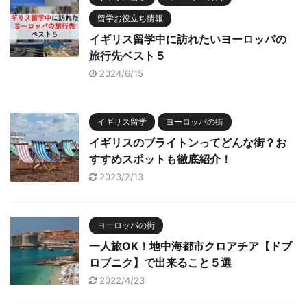
留学お役立ち情報
イギリス留学中に訪れたいヨーロッパの
旅行先ベスト５
2024/6/15
イギリス留学
ヨーロッパの街
イギリスのブライトンってどんな街？お
すすめスポットも徹底紹介！
2023/2/13
ヨーロッパの街
一人旅OK！地中海都市クロアチア【ドブ
ロブニク】で出来ること５選
2022/4/23