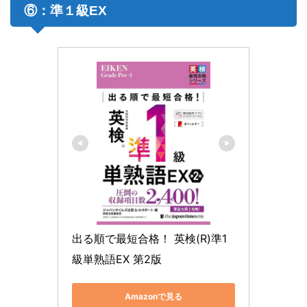
⑥：準１級EX
出る順で最短合格！ 英検(R)準1
級単熟語EX 第2版
Amazonで見る