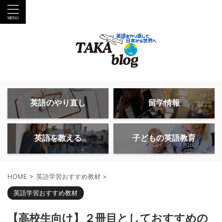
英語のやり直し
留学情報
英語を教える
子どもの英語教育
HOME
>
英語学習おすすめ教材
>
英語学習おすすめ教材
【高校生向け】２冊目としておすすめの