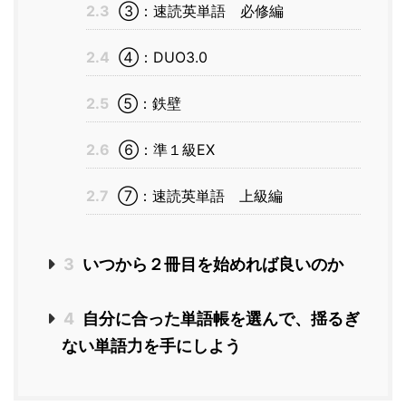
2.3
③：速読英単語 必修編
2.4
④：DUO3.0
2.5
⑤：鉄壁
2.6
⑥：準１級EX
2.7
⑦：速読英単語 上級編
3
いつから２冊目を始めれば良いのか
4
自分に合った単語帳を選んで、揺るぎ
ない単語力を手にしよう