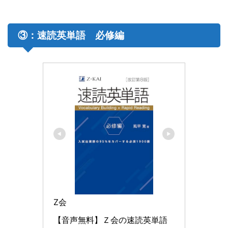
③：速読英単語 必修編
Z会
【音声無料】Ｚ会の速読英単語 