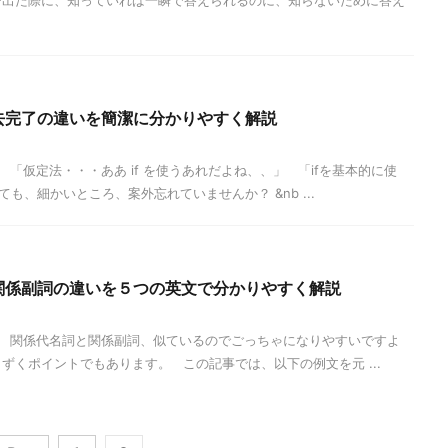
で出た際に、知っていれば一瞬で答えられるのに、知らないために答え
去完了の違いを簡潔に分かりやすく解説
「仮定法・・・ああ if を使うあれだよね、、」 「ifを基本的に使
も、細かいところ、案外忘れていませんか？ &nb ...
関係副詞の違いを５つの英文で分かりやすく解説
 関係代名詞と関係副詞、似ているのでごっちゃになりやすいですよ
ずくポイントでもあります。 この記事では、以下の例文を元 ...