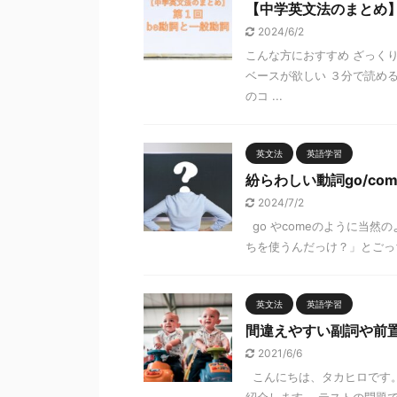
【中学英文法のまとめ】
2024/6/2
こんな方におすすめ ざっく
ベースが欲しい ３分で読め
のコ ...
英文法
英語学習
紛らわしい動詞go/com
2024/7/2
go やcomeのように当
ちを使うんだっけ？」とごっち
英文法
英語学習
間違えやすい副詞や前置詞（
2021/6/6
こんにちは、タカヒロです。