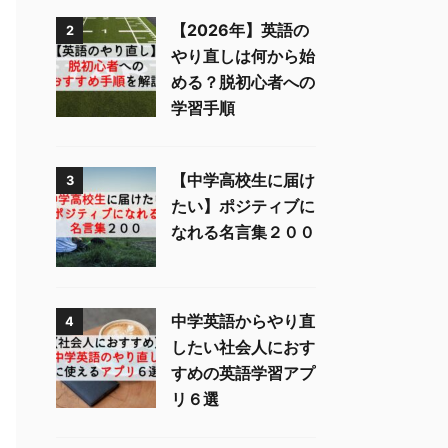
【2026年】英語の
2
やり直しは何から始
める？脱初心者への
学習手順
【中学高校生に届け
3
たい】ポジティブに
なれる名言集２００
中学英語からやり直
4
したい社会人におす
すめの英語学習アプ
リ６選