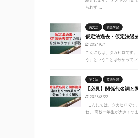
紹介します。 テストの問題
られず ...
英文法
英語学習
仮定法過去・仮定法過
2024/6/4
こんにちは、タカヒロです。 
う」ということは分かっていて
英文法
英語学習
【必見】関係代名詞と
2023/3/22
こんにちは、タカヒロです。
ね。 高校一年生が大きくつま