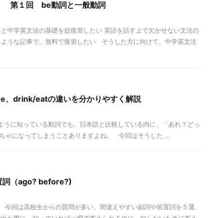
 第１回 be動詞と一般動詞
りと中学英文法の基礎を総復習したい 英語を話す上で欠かせない文法の
るような記事で、無料で復習したい そうした方に向けて、中学英文法
e、drink/eatの違いを分かりやすく解説
然のように知っている動詞でも、日本語と比較している内に、「あれ？どっ
ゃになってしまうことありますよね。 今回はそうした ...
ago? before?)
 今回は高校生からの質問が多い、間違えやすい副詞や前置詞を５選、