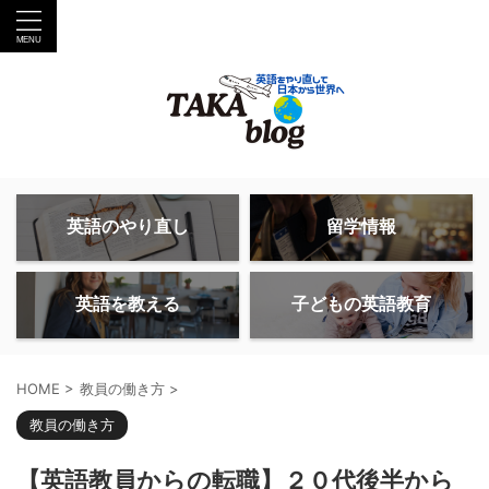
英語のやり直し
留学情報
英語を教える
子どもの英語教育
HOME
>
教員の働き方
>
教員の働き方
【英語教員からの転職】２０代後半から