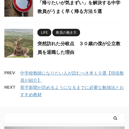
「帰りたいが気まずい」を解決する中学
教員がうまく早く帰る方法５選
LIFE
教員の働き方
突然訪れた分岐点 ３０歳の僕が公立教
員を退職した理由
PREV
中学校教師になりたい人が読むべき本１０選【現役教
員が紹介】
NEXT
英字新聞が読めるようになるまでに必要な勉強法とお
すすめ教材