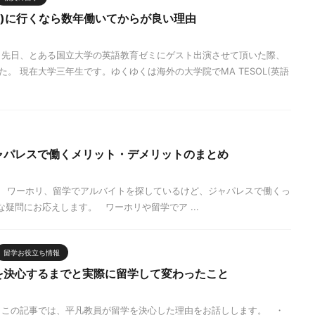
OL)に行くなら数年働いてからが良い理由
 先日、とある国立大学の英語教育ゼミにゲスト出演させて頂いた際、
。 現在大学三年生です。ゆくゆくは海外の大学院でMA TESOL(英語
ャパレスで働くメリット・デメリットのまとめ
 ワーホリ、留学でアルバイトを探しているけど、ジャパレスで働くっ
疑問にお応えします。 ワーホリや留学でア ...
留学お役立ち情報
を決心するまでと実際に留学して変わったこと
 この記事では、平凡教員が留学を決心した理由をお話しします。 ・