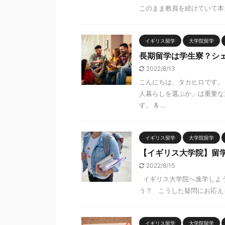
このまま教員を続けていて本当
イギリス留学
大学院留学
長期留学は学生寮？シ
2022/8/13
こんにちは、タカヒロです。
人暮らしを選ぶか」は重要な
す。 & ...
イギリス留学
大学院留学
【イギリス大学院】留
2022/8/15
イギリス大学院へ進学しよ
う？ こうした疑問にお応えし
イギリス留学
大学院留学