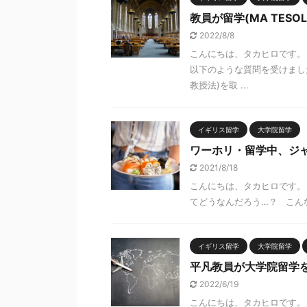
教員が留学(MA TES
2022/8/8
こんにちは、タカヒロです。
以下のような質問を受けました
教授法)を取 ...
イギリス留学
大学院留学
ワーホリ・留学中、ジ
2021/8/18
こんにちは、タカヒロです。
てどうなんだろう…？ こんな
イギリス留学
大学院留学
平凡教員が大学院留学
2022/6/19
こんにちは、タカヒロです。