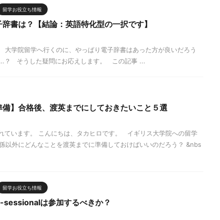
留学お役立ち情報
子辞書は？【結論：英語特化型の一択です】
 大学院留学へ行くのに、やっぱり電子辞書はあった方が良いだろう
？ そうした疑問にお応えします。 この記事 ...
準備】合格後、渡英までにしておきたいこと５選
まれています。 こんにちは、タカヒロです。 イギリス大学院への留学
係以外にどんなことを渡英までに準備しておけばいいのだろう？ &nbs
留学お役立ち情報
sessionalは参加するべきか？