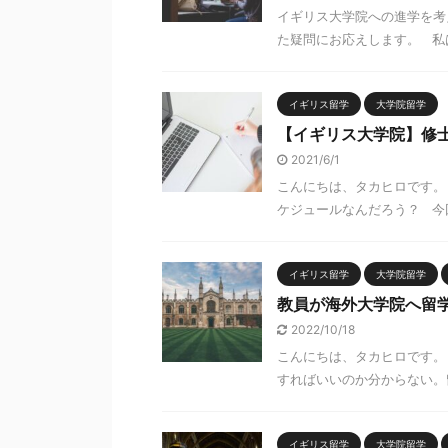
イギリス大学院への進学を考えて
た疑問にお応えします。 私は
イギリス留学
大学院留学
【イギリス大学院】修
2021/6/1
こんにちは、タカヒロです。
ケジュールなんだろう？ 今回
イギリス留学
大学院留学
教員が海外大学院へ留
2022/10/18
こんにちは、タカヒロです。 
すればいいのか分からない。留
イギリス留学
大学院留学