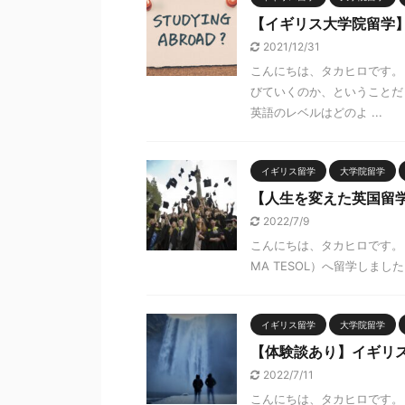
【イギリス大学院留学
2021/12/31
こんにちは、タカヒロです。
びていくのか、ということだ
英語のレベルはどのよ ...
イギリス留学
大学院留学
【人生を変えた英国留
2022/7/9
こんにちは、タカヒロです。 僕は
MA TESOL）へ留学しまし
イギリス留学
大学院留学
【体験談あり】イギリ
2022/7/11
こんにちは、タカヒロです。