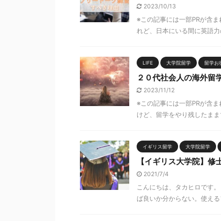
2023/10/13
※この記事には一部PRが含
れど、日本にいる間に英語力の
LIFE
大学院留学
留学お
２０代社会人の海外留
2023/11/12
※この記事には一部PRが含
けど、留学をやり残したままで
イギリス留学
大学院留学
【イギリス大学院】修
2021/7/4
こんにちは、タカヒロです。
ば良いか分からない。使えるフ