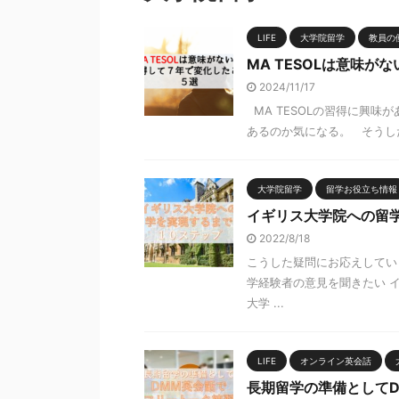
LIFE
大学院留学
教員の
MA TESOLは意味
2024/11/17
MA TESOLの習得に興
あるのか気になる。 そうした
大学院留学
留学お役立ち情報
イギリス大学院への留
2022/8/18
こうした疑問にお応えしてい
学経験者の意見を聞きたい 
大学 ...
LIFE
オンライン英会話
長期留学の準備として