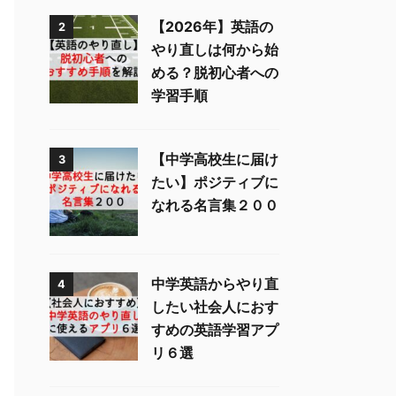
【2026年】英語の
2
やり直しは何から始
める？脱初心者への
学習手順
【中学高校生に届け
3
たい】ポジティブに
なれる名言集２００
中学英語からやり直
4
したい社会人におす
すめの英語学習アプ
リ６選