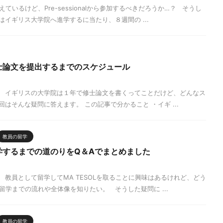
いるけど、Pre-sessionalから参加するべきだろうか…？ そうし
イギリス大学院へ進学するに当たり、８週間の ...
士論文を提出するまでのスケジュール
 イギリスの大学院は１年で修士論文を書くってことだけど、どんなス
はそんな疑問に答えます。 この記事で分かること ・イギ ...
教員の留学
学するまでの道のりをQ＆Aでまとめました
教員として留学してMA TESOLを取ることに興味はあるけれど、どう
学までの流れや全体像を知りたい。 そうした疑問に ...
教員の留学