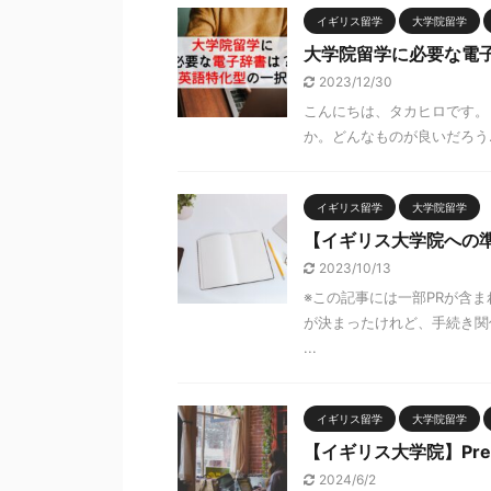
イギリス留学
大学院留学
大学院留学に必要な電
2023/12/30
こんにちは、タカヒロです。
か。どんなものが良いだろう…
イギリス留学
大学院留学
【イギリス大学院への
2023/10/13
※この記事には一部PRが含
が決まったけれど、手続き関
...
イギリス留学
大学院留学
【イギリス大学院】Pre-
2024/6/2