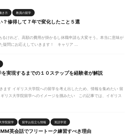
働き方
教員の留学
がない？修得して７年で変化したこと５選
味があるけれど、高額の費用が掛かるし休職申請も大変そう。本当に意味が
疑問にお応えしていきます！ キャリア ...
学を実現するまでの１０ステップを経験者が解説
きます イギリス大学院への留学を考え出したため、情報を集めたい 留
イギリス大学院留学へのイメージを掴みたい この記事では、イギリス
大学院留学
留学お役立ち情報
英語学習
DMM英会話でフリートーク練習すべき理由