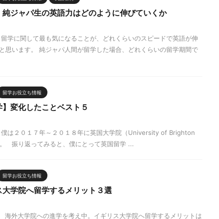
】純ジャパ生の英語力はどのように伸びていくか
 留学に関して最も気になることが、どれくらいのスピードで英語が伸
と思います。 純ジャパ人間が留学した場合、どれくらいの留学期間で
留学お役立ち情報
学】変化したことベスト５
２０１７年～２０１８年に英国大学院（University of Brighton
た。 振り返ってみると、僕にとって英国留学 ...
留学お役立ち情報
ス大学院へ留学するメリット３選
 海外大学院への進学を考え中。イギリス大学院へ留学するメリットは